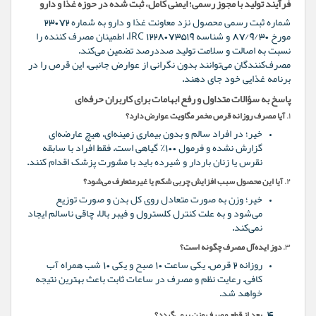
فرآیند تولید با مجوز رسمی؛ ایمنی کامل، ثبت شده در حوزه غذا و دارو
شماره ثبت رسمی محصول نزد معاونت غذا و دارو به شماره ۲۳۰۷۲
مورخ ۸۷/۹/۳۰ و شناسه IRC 1228073519، اطمینان مصرف کننده را
نسبت به اصالت و سلامت تولید صددرصد تضمین می‌کند.
مصرف‌کنندگان می‌توانند بدون نگرانی از عوارض جانبی، این قرص را در
برنامه غذایی خود جای دهند.
پاسخ به سؤالات متداول و رفع ابهامات برای کاربران حرفه‌ای
۱.
آیا مصرف روزانه قرص مخمر مگاویت عوارض دارد؟
خیر؛ در افراد سالم و بدون بیماری زمینه‌ای، هیچ عارضه‌ای
گزارش نشده و فرمول ۱۰۰٪ گیاهی است. فقط افراد با سابقه
نقرس یا زنان باردار و شیرده باید با مشورت پزشک اقدام کنند.
۲.
آیا این محصول سبب افزایش چربی شکم یا غیرمتعارف می‌شود؟
خیر؛ وزن به صورت متعادل روی کل بدن و صورت توزیع
می‌شود و به علت کنترل کلسترول و فیبر بالا، چاقی ناسالم ایجاد
نمی‌کند.
۳.
دوز ایده‌آل مصرف چگونه است؟
روزانه ۲ قرص، یکی ساعت ۱۰ صبح و یکی ۱۰ شب همراه آب
کافی. رعایت نظم و مصرف در ساعات ثابت باعث بهترین نتیجه
خواهد شد.
بعد از قطع مصرف وزن برمی‌گردد؟