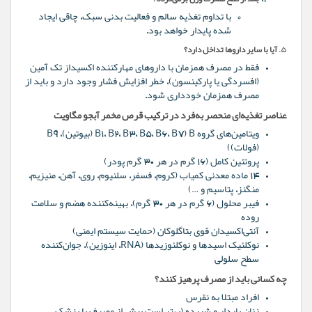
با تداوم تغذیه سالم و فعالیت بدنی سبک، چاقی ایجاد
شده پایدار خواهد بود.
۵.
آیا با سایر داروها تداخل دارد؟
فقط در مصرف همزمان با داروهای مهارکننده اکسیداز تک آمین
(افسردگی یا پارکینسون)، خطر افزایش فشار وجود دارد و باید از
مصرف همزمان خودداری شود.
عناصر تغذیه‌ای منحصر به‌فرد در ترکیب قرص مخمر آبجو مگاویت
ویتامین‌های گروه B (B1، B2، B3، B5، B6، B7 (بیوتین)، B9
(فولات))
پروتئین کامل (۱۶ گرم در هر ۳۰ گرم پودر)
۱۴ ماده معدنی کمیاب (کروم، فسفر، سلنیوم، روی، آهن، منیزیم،
منگنز، پتاسیم و …)
فیبر محلول (۶ گرم در هر ۳۰ گرم)، بهینه‌کننده هضم و سلامت
روده
آنتی‌اکسیدان قوی بتاگلوکان (حمایت سیستم ایمنی)
نوکلئیک اسیدها و نوکلئوزیدها (RNA، اینوزین)، جوان‌کننده
سطح سلولی
چه کسانی باید از مصرف پرهیز کنند؟
افراد مبتلا به نقرس
زنان باردار و شیرده (بهتر است پیش از مصرف با پزشک