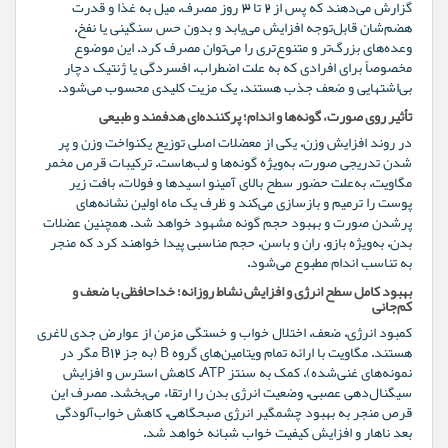
گزارش می‌دهند که پس از ۲ تا ۳ روز مصرف، میل به غذا و قدرت
هضم‌شان قابل‌توجه افزایش می‌یابد و بدون حس سنگینی یا نفخ،
وعده‌های بزرگ‌تر و متنوع‌تری را می‌توان مصرف کرد. این موضوع
مخصوصاً برای افرادی که به علت اضطراب، افسردگی یا ژنتیک دچار
بی‌اشتهایی و ضعف جذب هستند، یک مزیت کلیدی محسوب می‌شود.
تأثیر روی صورت، گونه‌ها و اندام؛ پرکننده‌ای هدفمند و طبیعی
در روند افزایش وزن، یکی از معضلات اصلی توزیع یکنواخت وزن و پر
شدن تدریجی صورت، به‌ویژه گونه‌ها و لب‌هاست. ترکیبات قرص مخمر
مگاویت، به‌علت حضور سطح بالای آمینو اسیدها و فولات، بافت زیر
پوست را ترمیم و بازسازی می‌کند و ظرف یک ماه اولین نشانه‌های
پرشدن صورت و بهبود حجم گونه مشهود خواهد شد. همچنین عضلات
بدن، به‌ویژه بازو، ران و باسن، حجم مناسبی پیدا خواهند کرد که منجر
به تناسب اندام مطبوع می‌شود.
بهبود کامل سطح انرژی و افزایش نشاط روزانه؛ خداحافظی با ضعف و
کم‌جانی
کمبود انرژی، ضعف، اختلال خواب و خستگی مزمن از عوارض جدی لاغری
هستند. مگاویت با ارائه تمام ویتامین‌های گروه B (به جز B12 مگر در
نمونه‌های غنی‌شده)، کمک به سنتز ATP، کاهش استرس و افزایش
سیگنال‌دهی عصبی، وضعیت انرژی بدن را ارتقاء می‌بخشد. مصرف این
قرص منجر به بهبود چشمگیر انرژی صبحگاهی، کاهش خواب‌آلودگی
بعد ناهار و افزایش کیفیت خواب شبانه خواهد شد.