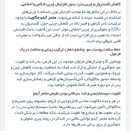
کاهش کلسترول و چربی بدن؛ بدون افزایش چربی شکمی و احشایی
برخلاف برخی مکمل‌ها که موجب افزایش وزن ناسالم با چربی‌های
انباشته در قفسه سینه یا شکم می‌شوند،
مخمر آبجو مگاویت
با وجود
ترکیبات نادر گیاهی و فیبر بالا، در کاهش چربی خون، کلسترول بد
(LDL) و جلوگیری از چربی احشایی مؤثر است. این قابلیت باعث افزایش
اعتماد به نفس برای افرادی است که از چاقی غیر یکنواخت یا مضرات
قلبی عروقی بیم دارند.
حفظ سلامت پوست، مو، چشم و دهان؛ ترکیب زیبایی و سلامت در یک
فرمول
ویتامین B و مینرال‌های فراوان موجود در این قرص، به رشد و تقویت
مو، جلوگیری از خشکی و ترک لب، کمک به شفافیت پوست، کاهش چین و
چروک و همچنین تقویت قدرت بینایی کمک می‌کند. آثار جوان‌سازی به
واسطه حضور بتاگلوکان، آنتی‌اکسیدان‌های گیاهی و زهکش‌سازی کبد
پس از دو دوره مصرف کاملاً ملموس خواهد بود.
تقویت سیستم ایمنی و ضد سرطانی بودن طبیعی مخمر آبجو
در هر وعده مگاویت مقادیر قابل‌توجهی از کروم، سلنیوم، روی، منیزیم و
بتاگلوکان تأمین می‌شود؛ این ریزمغذی‌ها نه‌تنها سیستم ایمنی بدن را در
برابر عفونت‌ها و بیماری‌ها تقویت می‌کنند، بلکه مطالعات پزشکی اثبات
کرده‌اند مخمر آبجو توانایی بالایی در کندکردن روند پیری سلولی و
جلوگیری از بروز برخی سرطان‌ها دارد.