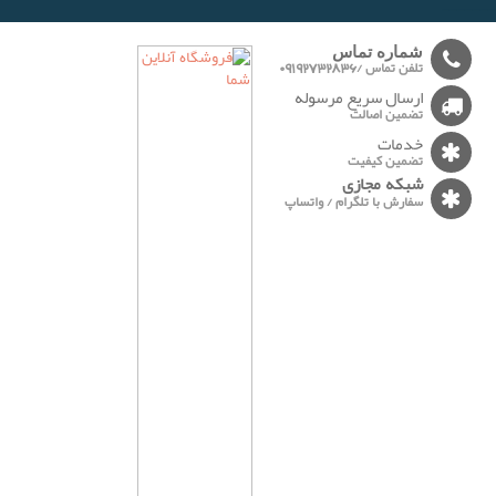
------
شماره تماس
تلفن تماس /09192732836
ارسال سریع مرسوله
تضمین اصالت
خدمات
تضمین کیفیت
شبکه مجازی
سفارش با تلگرام / واتساپ