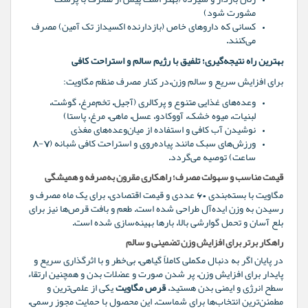
مشورت شود)
کسانی که داروهای خاص (بازدارنده اکسیداز تک آمین) مصرف
می‌کنند.
بهترین راه نتیجه‌گیری؛ تلفیق با رژیم سالم و استراحت کافی
برای افزایش سریع و سالم وزن،در کنار مصرف منظم مگاویت:
وعده‌های غذایی متنوع و پرکالری (آجیل، تخم‌مرغ، گوشت،
لبنیات، میوه خشک، آووکادو، عسل، ماهی، مرغ، پاستا)
نوشیدن آب کافی و استفاده از میان‌وعده‌های مغذی
ورزش‌های سبک مانند پیاده‌روی و استراحت کافی شبانه (۷-۸
ساعت) توصیه می‌گردد.
قیمت مناسب و سهولت مصرف؛ راهکاری مقرون به‌صرفه و همیشگی
مگاویت با بسته‌بندی ۶۰ عددی و قیمت اقتصادی، برای یک ماه مصرف و
رسیدن به وزن ایده‌آل طراحی شده است. طعم و بافت قرص‌ها نیز برای
بلع آسان و تحمل گوارشی بالا، بارها بهینه‌سازی شده است.
راهکار برتر برای افزایش وزن تضمینی و سالم
در پایان اگر به دنبال مکملی کاملاً گیاهی، بی‌خطر و با اثرگذاری سریع و
پایدار برای افزایش وزن، پر شدن صورت و عضلات بدن و همچنین ارتقاء
سطح انرژی و ایمنی بدن هستید،
قرص مگاویت
یکی از علمی‌ترین و
مطمئن‌ترین انتخاب‌ها برای شماست. این محصول با حمایت مجوز رسمی،