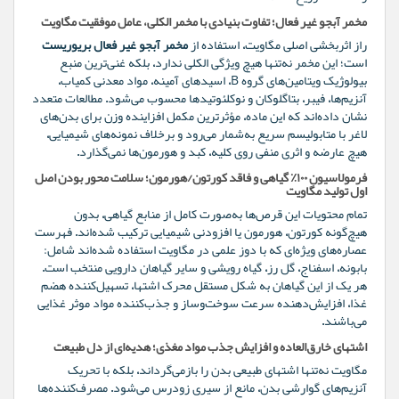
مخمر آبجو غیر فعال؛ تفاوت بنیادی با مخمر الکلی، عامل موفقیت مگاویت
راز اثربخشی اصلی مگاویت، استفاده از
مخمر آبجو غیر فعال بریوریست
است؛ این مخمر نه‌تنها هیچ ویژگی الکلی ندارد، بلکه غنی‌ترین منبع
بیولوژیک ویتامین‌های گروه B، اسیدهای آمینه، مواد معدنی کمیاب،
آنزیم‌ها، فیبر، بتاگلوکان و نوکلئوتیدها محسوب می‌شود. مطالعات متعدد
نشان داده‌اند که این ماده، مؤثرترین مکمل افزاینده وزن برای بدن‌های
لاغر با متابولیسم سریع به‌شمار می‌رود و برخلاف نمونه‌های شیمیایی،
هیچ عارضه و اثری منفی روی کلیه، کبد و هورمون‌ها نمی‌گذارد.
فرمولاسیون ۱۰۰٪ گیاهی و فاقد کورتون/هورمون؛ سلامت محور بودن اصل
اول تولید مگاویت
تمام محتویات این قرص‌ها به‌صورت کامل از منابع گیاهی، بدون
هیچ‌گونه کورتون، هورمون یا افزودنی شیمیایی ترکیب شده‌اند. فهرست
عصاره‌های ویژه‌ای که با دوز علمی در مگاویت استفاده شده‌اند شامل:
بابونه، اسفناج، گل رز، گیاه رویشی و سایر گیاهان دارویی منتخب است.
هر یک از این گیاهان به شکل مستقل محرک اشتها، تسهیل‌کننده هضم
غذا، افزایش‌دهنده سرعت سوخت‌وساز و جذب‌کننده مواد موثر غذایی
می‌باشند.
اشتهای خارق‌العاده و افزایش جذب مواد مغذی؛ هدیه‌ای از دل طبیعت
مگاویت نه‌تنها اشتهای طبیعی بدن را بازمی‌گرداند، بلکه با تحریک
آنزیم‌های گوارشی بدن، مانع از سیری زودرس می‌شود. مصرف‌کننده‌ها