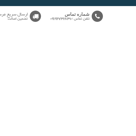
-------
ارسال سریع مرس
شماره تماس
تلفن تماس /09192732836
تضمین اصالت