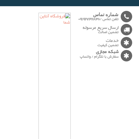
-------
شماره تماس
تلفن تماس /09192732836
ارسال سریع مرسوله
تضمین اصالت
خدمات
تضمین کیفیت
شبکه مجازی
سفارش با تلگرام / واتساپ